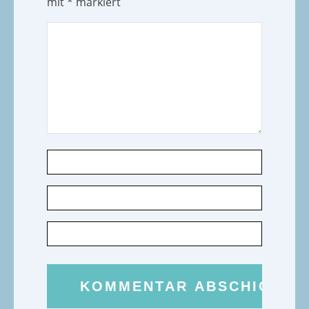
mit
*
markiert